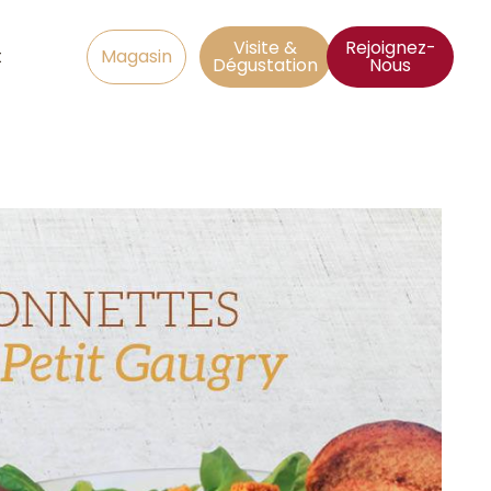
Visite &
Rejoignez-
t
Magasin
Dégustation
Nous