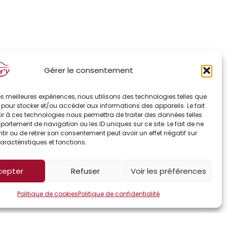
Gérer le consentement
 les meilleures expériences, nous utilisons des technologies telles que
 pour stocker et/ou accéder aux informations des appareils. Le fait
r à ces technologies nous permettra de traiter des données telles
ortement de navigation ou les ID uniques sur ce site. Le fait de ne
SUIVANT
ir ou de retirer son consentement peut avoir un effet négatif sur
Panna cotta au Soumaintrain, chutney de pruneaux & Marc de Bourgogne
aractéristiques et fonctions.
cepter
Refuser
Voir les préférences
Politique de cookies
Politique de confidentialité