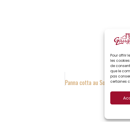
Pour offrir
les cookies
de consenti
que le comp
pas consent
certaines c
Ac