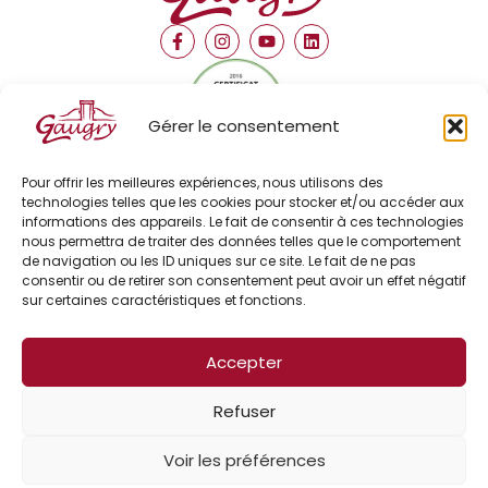
Gérer le consentement
TripAdvisor Certificat d’Excellence
Pour offrir les meilleures expériences, nous utilisons des
2016
technologies telles que les cookies pour stocker et/ou accéder aux
informations des appareils. Le fait de consentir à ces technologies
nous permettra de traiter des données telles que le comportement
de navigation ou les ID uniques sur ce site. Le fait de ne pas
consentir ou de retirer son consentement peut avoir un effet négatif
sur certaines caractéristiques et fonctions.
Le petit futé
Notre entreprise
Accepter
Presse
Refuser
Nos actualités
Fromagerie Lincet
Voir les préférences