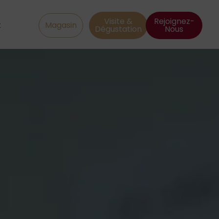
Visite &
Rejoignez-
t
Magasin
Dégustation
Nous