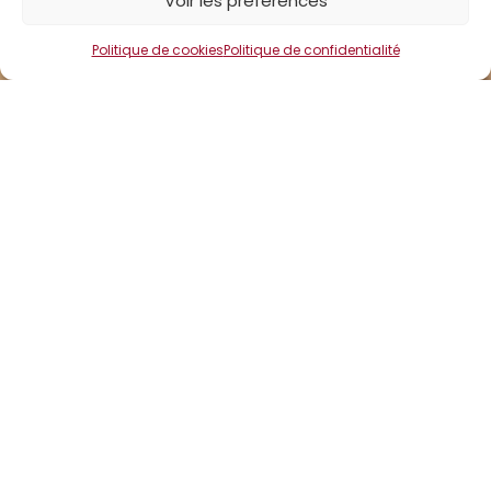
Voir les préférences
Politique de cookies
Politique de confidentialité
Permettant de poursuivre le développement de
produits régionaux d’excellence en unissant deux
héritages fromagers d’exception.
En combinant leurs expertises et leur savoir-faire,
les deux fromageries ont su préserver les
traditions et l’héritage qui font la renommée de
leurs fromages.