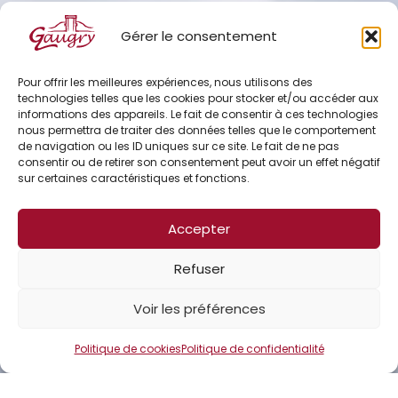
Parking aisé | Accès pour les personnes à mobilité
Gérer le consentement
réduite (rampe d’accès)| Accueil vélo
Nous n’acceptons pas les tickets restaurants.
Pour offrir les meilleures expériences, nous utilisons des
technologies telles que les cookies pour stocker et/ou accéder aux
informations des appareils. Le fait de consentir à ces technologies
Voir l'itinéraire
nous permettra de traiter des données telles que le comportement
de navigation ou les ID uniques sur ce site. Le fait de ne pas
consentir ou de retirer son consentement peut avoir un effet négatif
sur certaines caractéristiques et fonctions.
Accepter
Refuser
Voir les préférences
Politique de cookies
Politique de confidentialité