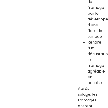
du
fromage
par le
développ
d’une
flore de
surface
Rendre
à la
dégustati
le
fromage
agréable
en
bouche
Après
salage, les
fromages
entrent