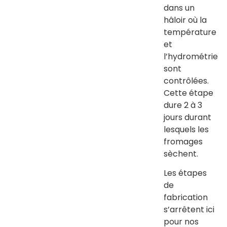
dans un
hâloir où la
température
et
l’hydrométrie
sont
contrôlées.
Cette étape
dure 2 à 3
jours durant
lesquels les
fromages
sèchent.
Les étapes
de
fabrication
s’arrêtent ici
pour nos