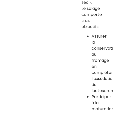
sec ».
Le salage
comporte
trois
objectifs :
Assurer
la
conservat
du
fromage
en
compléta
l’exsudati
du
lactoséru
Participer
à la
maturatio